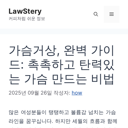
컨
LawStery
텐
메
커피처럼 쉬운 정보
츠
로
뉴
건
가슴거상, 완벽 가이
너
뛰
드: 촉촉하고 탄력있
기
는 가슴 만드는 비법
2025년 09월 26일
작성자:
how
많은 여성분들이 탱탱하고 볼륨감 넘치는 가슴
라인을 꿈꾸십니다. 하지만 세월의 흐름과 함께