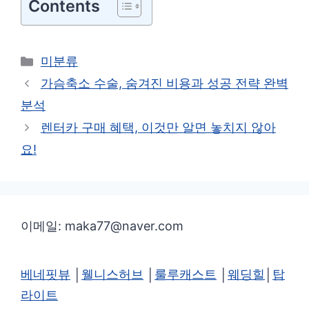
Contents
카
미분류
테
가슴축소 수술, 숨겨진 비용과 성공 전략 완벽
고
분석
리
렌터카 구매 혜택, 이것만 알면 놓치지 않아
요!
이메일: maka77@naver.com
베네핏뷰
│
웰니스허브
│
룰루캐스트
│
웨딩힐
│
탑
라이트