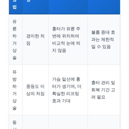
법
유
륜
흉터가 유륜 주
볼륨 증대 효
하
경미한 처
변에 위치하여
과는 제한적
거
짐
비교적 눈에 띄
일 수 있음
상
지 않음
술
유
방
가슴 밑선에 흉
흉터 관리 및
하
중등도 이
터가 생기며, 더
회복 기간 고
거
상의 처짐
확실한 리프팅
려 필요
상
효과 기대
술
동