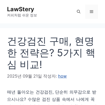
컨
LawStery
텐
메
커피처럼 쉬운 정보
츠
로
뉴
건
건강검진 구매, 현명
너
뛰
한 전략은? 5가지 핵
기
심 비교!
2025년 09월 21일
작성자:
how
매년 돌아오는 건강검진, 단순히 의무감으로 받
으시나요? 수많은 검진 상품 속에서 나에게 꼭