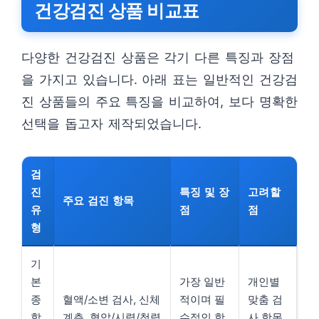
건강검진 상품 비교표
다양한 건강검진 상품은 각기 다른 특징과 장점
을 가지고 있습니다. 아래 표는 일반적인 건강검
진 상품들의 주요 특징을 비교하여, 보다 명확한
선택을 돕고자 제작되었습니다.
검
진
특징 및 장
고려할
주요 검진 항목
유
점
점
형
기
본
가장 일반
개인별
종
혈액/소변 검사, 신체
적이며 필
맞춤 검
합
계측, 혈압/시력/청력
수적인 항
사 항목