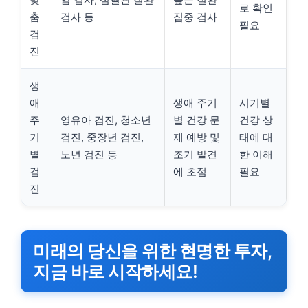
로 확인
춤
검사 등
집중 검사
필요
검
진
생
애
생애 주기
시기별
주
영유아 검진, 청소년
별 건강 문
건강 상
기
검진, 중장년 검진,
제 예방 및
태에 대
별
노년 검진 등
조기 발견
한 이해
검
에 초점
필요
진
미래의 당신을 위한 현명한 투자,
지금 바로 시작하세요!