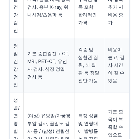
건
검사, 흉부 X-ray, 위
목 포함,
추가 시
강
내시경/초음파 등
합리적인
비용 증
검
가격
가
진
정
각종 암,
비용이
밀
기본 종합검진 + CT,
심혈관 질
높고, 검
건
MRI, PET-CT, 유전
환, 뇌 질
사 시간
강
자 검사, 심장 정밀
환 등 정밀
이 길 수
검
검사 등
진단 가능
있음
진
성
별/
기본 항
연
(여성) 유방암/자궁경
특정 성별
목이 부
령
부암 검사, 골밀도 검
및 연령대
족할 수
별
사 등 / (남성) 전립선
에 발병률
있으므
맞
암 검사, 심혈관 질환
높은 질환