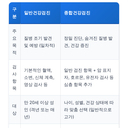
구
일반건강검진
종합건강검진
분
주
요
질병 조기 발견
정밀 진단, 숨겨진 질병 발
목
및 예방 (일차적)
견, 건강 증진
적
검
기본적인 혈액,
일반 검진 항목 + 암 표지
사
소변, 신체 계측,
자, 호르몬, 유전자 검사 등
항
영상 검사 등
심층 항목 추가
목
만 20세 이상 성
나이, 성별, 건강 상태에 따
대
인 (격년 또는 매
라 맞춤 선택 (일반적으로
상
년)
고가)