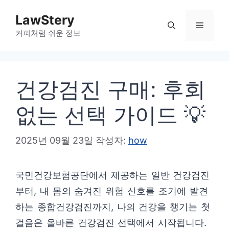
컨
LawStery
텐
메
커피처럼 쉬운 정보
츠
로
뉴
건
건강검진 구매: 후회
너
뛰
없는 선택 가이드 💡
기
2025년 09월 23일
작성자:
how
국민건강보험공단에서 제공하는 일반 건강검진
부터, 내 몸의 숨겨진 위험 신호를 조기에 발견
하는 종합건강검진까지, 나의 건강을 챙기는 첫
걸음은 올바른 건강검진 선택에서 시작됩니다.