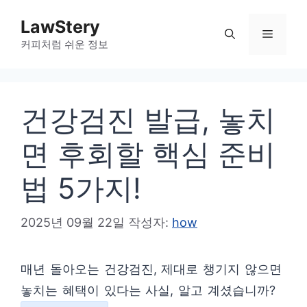
컨
LawStery
텐
메
커피처럼 쉬운 정보
츠
로
뉴
건
건강검진 발급, 놓치
너
뛰
면 후회할 핵심 준비
기
법 5가지!
2025년 09월 22일
작성자:
how
매년 돌아오는 건강검진, 제대로 챙기지 않으면
놓치는 혜택이 있다는 사실, 알고 계셨습니까?