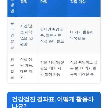
장점
단점
적합 대상
방
법
온
시간/장
라
인터넷 환경 필
소 제약
IT 기기 활용에
인
수, 일부 서류
없음, 간
익숙한 분
발
직접 준비 필요
편함
급
방
직접 상
방문 시간/동선
직접 확인하고 싶
문
담 가능,
필요, 대기 시
은 분, IT 기기 활
발
대면 확
간 발생 가능
용이 어려운 분
급
인
건강검진 결과표, 어떻게 활용하
나요?