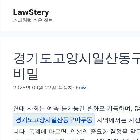
컨
LawStery
텐
커피처럼 쉬운 정보
츠
로
건
경기도고양시일산동구마
너
뛰
비밀
기
2025년 09월 22일
작성자:
how
현대 사회는 예측 불가능한 변화로 가득하며, 
경기도고양시일산동구마두동
지역에서는 자신
니다. 통계에 따르면, 인생의 중요한 결정을 앞