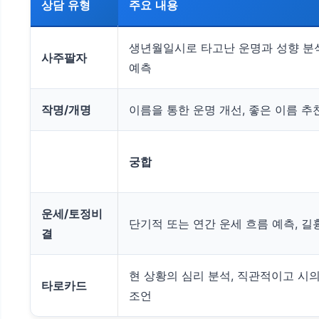
상담 유형
주요 내용
생년월일시로 타고난 운명과 성향 분석
사주팔자
예측
작명/개명
이름을 통한 운명 개선, 좋은 이름 추
궁합
운세/토정비
단기적 또는 연간 운세 흐름 예측, 길
결
현 상황의 심리 분석, 직관적이고 시
타로카드
조언