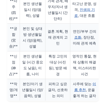
**사
가족 관계, 배
본인 생년월
타고난 운명, 성
주
우자/자녀 생
일시 (양/음
격,
인생의 기
(四
년월일시 (간
력), 성별
로
, 대운 흐름
柱)**
단히)
**궁
본인 및 상대
결혼 계획, 현
연인/부부 간의
합
방 생년월일
재 관계의 고
조화
, 장단점,
(宮
시 (양/음력),
민
미래 관계 예측
合)**
성별
**신
본인 생년월
특정 고민의
영적인 통찰, 현
점
일 (시간 중요
대상 (사진
재 상황의 해결
(神
도 낮음), 이
등), 방문 배
책, 미스터리한
占)**
름, 나이
경
사건
**작
본인/아기 생
피하고 싶은
사주에 맞는
이
명/개
년월일시 (양/
글자, 선호하
름 추천
, 운을
명**
음력), 성별
는 의미
좋게 하는 글자