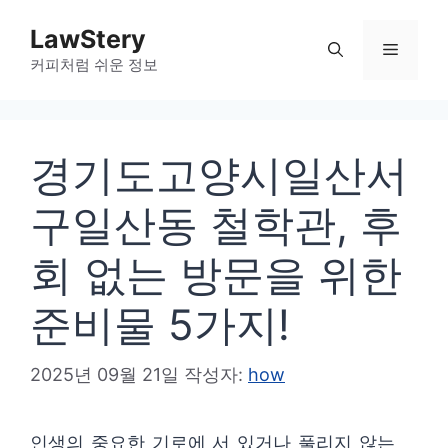
컨
LawStery
텐
메
커피처럼 쉬운 정보
츠
로
뉴
건
경기도고양시일산서
너
뛰
구일산동 철학관, 후
기
회 없는 방문을 위한
준비물 5가지!
2025년 09월 21일
작성자:
how
인생의 중요한 기로에 서 있거나 풀리지 않는