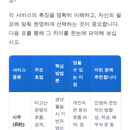
요?
각 서비스의 특징을 명확히 이해하고, 자신의 필
요에 맞춰 현명하게 선택하는 것이 중요합니다.
다음 표를 통해 그 차이를 한눈에 파악해 보십
시오.
얻을
핵심
서비스
주요
수 있
이런 분께
방법
종류
초점
는 이
추천합니다
론
점
생년
타고난
개인의
인생의 전반
월일
운명의
큰 운의
적인 방향
시 기
사주
흐름,
흐름 파
성, 적성, 배
반의
(四柱)
성격,
악, 장
우자 운 등
명리