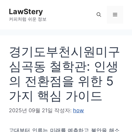
컨
LawStery
텐
메
커피처럼 쉬운 정보
츠
로
뉴
건
경기도부천시원미구
너
뛰
심곡동 철학관: 인생
기
의 전환점을 위한 5
가지 핵심 가이드
2025년 09월 21일
작성자:
how
고대부터 인류는 미래를 예측하고 불안을 해소