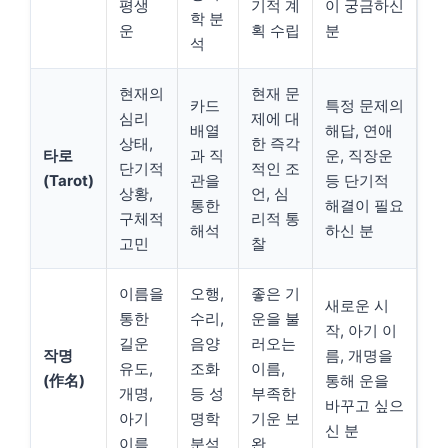
평생
기적 계
이 궁금하신
학 분
운
획 수립
분
석
현재의
현재 문
카드
특정 문제의
심리
제에 대
배열
해답, 연애
상태,
한 즉각
타로
과 직
운, 직장운
단기적
적인 조
(Tarot)
관을
등 단기적
상황,
언, 심
통한
해결이 필요
구체적
리적 통
해석
하신 분
고민
찰
이름을
오행,
좋은 기
새로운 시
통한
수리,
운을 불
작, 아기 이
길운
음양
러오는
작명
름, 개명을
유도,
조화
이름,
(作名)
통해 운을
개명,
등 성
부족한
바꾸고 싶으
아기
명학
기운 보
신 분
이름
분석
완