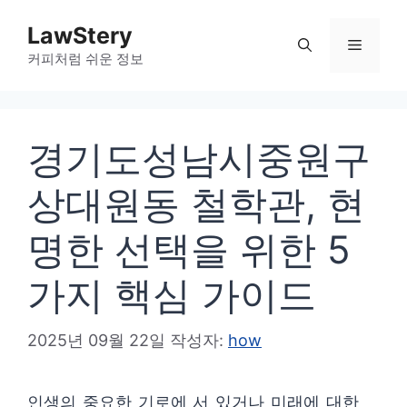
컨
LawStery
텐
메
커피처럼 쉬운 정보
츠
로
뉴
건
경기도성남시중원구
너
뛰
상대원동 철학관, 현
기
명한 선택을 위한 5
가지 핵심 가이드
2025년 09월 22일
작성자:
how
인생의 중요한 기로에 서 있거나 미래에 대한