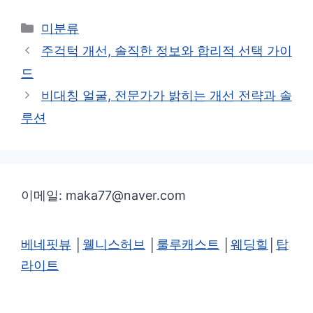
카
미분류
테
주걱턱 개선, 솔직한 정보와 합리적 선택 가이
고
드
리
비대칭 얼굴, 전문가가 밝히는 개선 전략과 솔
루션
이메일: maka77@naver.com
베네핏뷰
│
웰니스허브
│
룰루캐스트
│
웨딩힐
│
탑
라이트