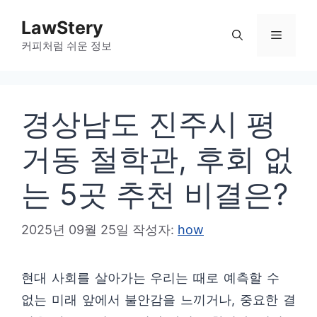
컨
LawStery
텐
메
커피처럼 쉬운 정보
츠
로
뉴
건
경상남도 진주시 평
너
뛰
거동 철학관, 후회 없
기
는 5곳 추천 비결은?
2025년 09월 25일
작성자:
how
현대 사회를 살아가는 우리는 때로 예측할 수
없는 미래 앞에서 불안감을 느끼거나, 중요한 결