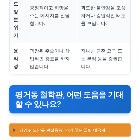
도
긍정적이고 희망을
과도한 불안감을 조성
및
주는 메시지를 전달
하거나 강압적인 태도
분
합니다.
를 보입니다.
위
기
윤
과장된 주술이나 상
지나친 금전 요구 또
리
업적인 강요를 하지
는 부적 등을 강권합
성
않습니다.
니다.
평거동 철학관, 어떤 도움을 기대
할 수 있나요?
▶️
남양주 오남읍 관절통증, 명의 찾는 꿀팁 대공개!