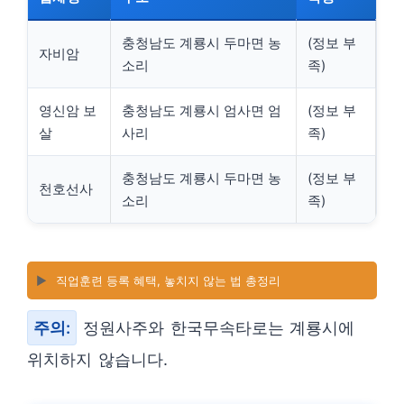
충청남도 계룡시 두마면 농
(정보 부
자비암
소리
족)
영신암 보
충청남도 계룡시 엄사면 엄
(정보 부
살
사리
족)
충청남도 계룡시 두마면 농
(정보 부
천호선사
소리
족)
▶️
직업훈련 등록 혜택, 놓치지 않는 법 총정리
주의:
정원사주와 한국무속타로는 계룡시에
위치하지 않습니다.