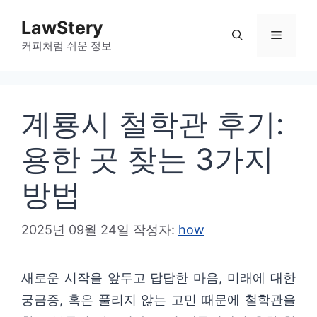
컨
LawStery
텐
메
커피처럼 쉬운 정보
츠
로
뉴
건
계룡시 철학관 후기:
너
뛰
용한 곳 찾는 3가지
기
방법
2025년 09월 24일
작성자:
how
새로운 시작을 앞두고 답답한 마음, 미래에 대한
궁금증, 혹은 풀리지 않는 고민 때문에 철학관을