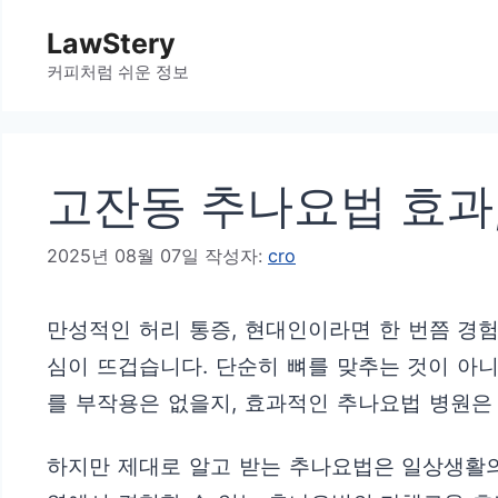
컨
LawStery
텐
커피처럼 쉬운 정보
츠
로
건
고잔동 추나요법 효과,
너
뛰
2025년 08월 07일
작성자:
cro
기
만성적인 허리 통증, 현대인이라면 한 번쯤 경험
심이 뜨겁습니다. 단순히 뼈를 맞추는 것이 아
를 부작용은 없을지, 효과적인 추나요법 병원은
하지만 제대로 알고 받는 추나요법은 일상생활의