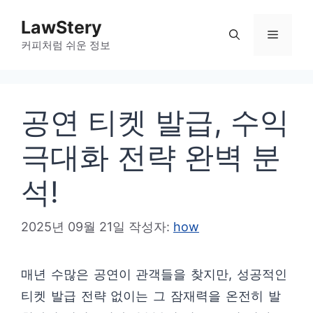
컨
LawStery
텐
메
커피처럼 쉬운 정보
츠
로
뉴
건
공연 티켓 발급, 수익
너
뛰
극대화 전략 완벽 분
기
석!
2025년 09월 21일
작성자:
how
매년 수많은 공연이 관객들을 찾지만, 성공적인
티켓 발급 전략 없이는 그 잠재력을 온전히 발