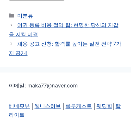
카
미분류
테
여권 등록 비용 절약 팁: 현명한 당신의 지갑
고
을 지킬 비결
리
채용 공고 신청: 합격률 높이는 실전 전략 7가
지 공개!
이메일: maka77@naver.com
베네핏뷰
│
웰니스허브
│
룰루캐스트
│
웨딩힐
│
탑
라이트