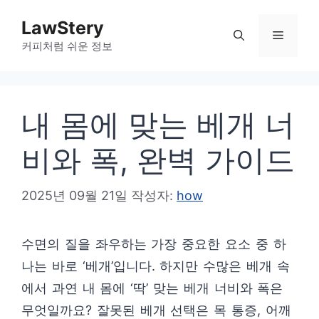
컨
LawStery
텐
메
커피처럼 쉬운 정보
츠
로
뉴
건
내 몸에 맞는 베개 너
너
뛰
비와 폭, 완벽 가이드
기
2025년 09월 21일
작성자:
how
수면의 질을 좌우하는 가장 중요한 요소 중 하
나는 바로 ‘베개’입니다. 하지만 수많은 베개 속
에서 과연 내 몸에 ‘딱’ 맞는 베개 너비와 폭은
무엇일까요? 잘못된 베개 선택은 목 통증, 어깨