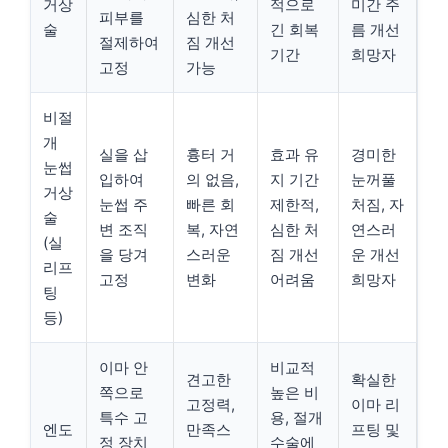
거상
적으로
미간 주
피부를
심한 처
술
긴 회복
름 개선
절제하여
짐 개선
기간
희망자
고정
가능
비절
개
실을 삽
흉터 거
효과 유
경미한
눈썹
입하여
의 없음,
지 기간
눈꺼풀
거상
눈썹 주
빠른 회
제한적,
처짐, 자
술
변 조직
복, 자연
심한 처
연스러
(실
을 당겨
스러운
짐 개선
운 개선
리프
고정
변화
어려움
희망자
팅
등)
이마 안
비교적
견고한
확실한
쪽으로
높은 비
고정력,
이마 리
특수 고
용, 절개
엔도
만족스
프팅 및
정 장치
수술에