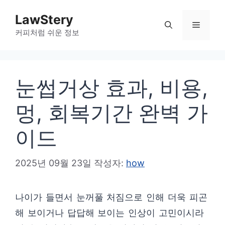
컨
LawStery
텐
메
커피처럼 쉬운 정보
츠
로
뉴
건
눈썹거상 효과, 비용,
너
뛰
멍, 회복기간 완벽 가
기
이드
2025년 09월 23일
작성자:
how
나이가 들면서 눈꺼풀 처짐으로 인해 더욱 피곤
해 보이거나 답답해 보이는 인상이 고민이시라