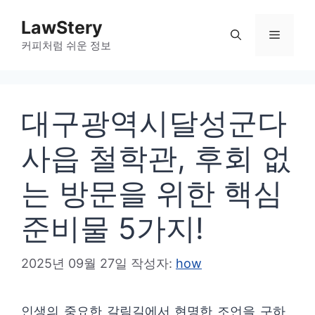
컨
LawStery
텐
메
커피처럼 쉬운 정보
츠
로
뉴
건
대구광역시달성군다
너
뛰
사읍 철학관, 후회 없
기
는 방문을 위한 핵심
준비물 5가지!
2025년 09월 27일
작성자:
how
인생의 중요한 갈림길에서 현명한 조언을 구하