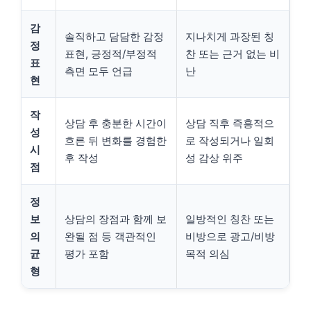
감
솔직하고 담담한 감정
지나치게 과장된 칭
정
표현, 긍정적/부정적
찬 또는 근거 없는 비
표
측면 모두 언급
난
현
작
상담 후 충분한 시간이
상담 직후 즉흥적으
성
흐른 뒤 변화를 경험한
로 작성되거나 일회
시
후 작성
성 감상 위주
점
정
보
상담의 장점과 함께 보
일방적인 칭찬 또는
의
완될 점 등 객관적인
비방으로 광고/비방
균
평가 포함
목적 의심
형