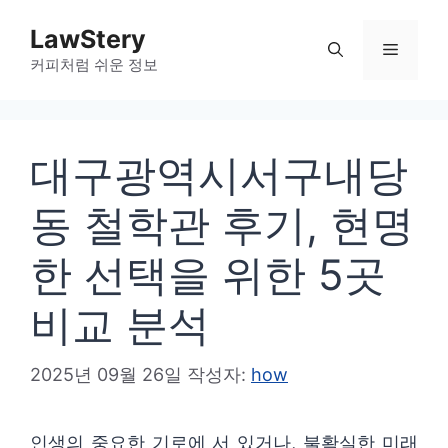
컨
LawStery
텐
메
커피처럼 쉬운 정보
츠
로
뉴
건
대구광역시서구내당
너
뛰
동 철학관 후기, 현명
기
한 선택을 위한 5곳
비교 분석
2025년 09월 26일
작성자:
how
인생의 중요한 기로에 서 있거나, 불확실한 미래