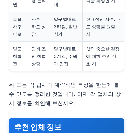
명 분석
석을 희망할 시
원
내
효을
사주,
달구벌대로
현대적인 사주/타
사주
타로 상
361길, 일반
로 상담을 원할
타로
담
상가
시
일도
인생 조
달구벌대로
삶의 중요한 결정
철학
언 철학
371길, 주택
에 대한 조언 선
관
상담
가 인접
호 시
위 표는 각 업체의 대략적인 특징을 한눈에 볼
수 있도록 정리한 것입니다. 이제 각 업체의 상
세 정보를 확인해 보십시오.
추천 업체 정보