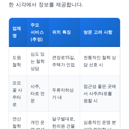
한 시각에서 정보를 제공합니다.
주요
업체
서비스
위치 특징
방문 고려 사항
명
(추정)
심도 있
도원
큰장로15길,
전통적인 철학 상
는 철학
철학
주택가 인접
담 선호 시
상담
모모
사주,
접근성 좋은 곳에
꽃 사
두류지하상
타로 전
서 사주/타로를
주타
가 내
문
원할 시
로
연산
달구벌대로,
개인 운
심층적인 운명 분
철학
한의원 건물