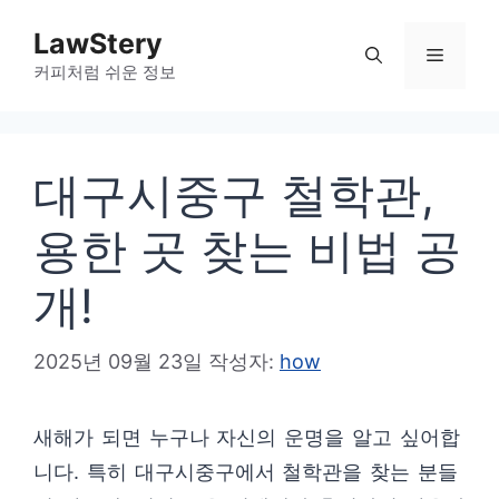
컨
LawStery
텐
메
커피처럼 쉬운 정보
츠
로
뉴
건
대구시중구 철학관,
너
뛰
용한 곳 찾는 비법 공
기
개!
2025년 09월 23일
작성자:
how
새해가 되면 누구나 자신의 운명을 알고 싶어합
니다. 특히 대구시중구에서 철학관을 찾는 분들