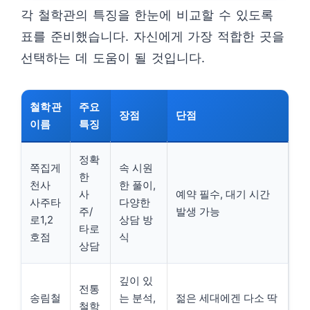
각 철학관의 특징을 한눈에 비교할 수 있도록
표를 준비했습니다. 자신에게 가장 적합한 곳을
선택하는 데 도움이 될 것입니다.
철학관
주요
장점
단점
이름
특징
정확
쪽집게
속 시원
한
천사
한 풀이,
사
예약 필수, 대기 시간
사주타
다양한
주/
발생 가능
로1,2
상담 방
타로
호점
식
상담
깊이 있
전통
송림철
는 분석,
젊은 세대에겐 다소 딱
철학