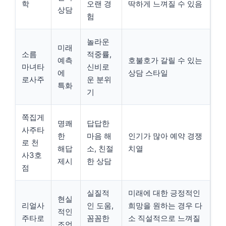
학
오랜 경
딱하게 느껴질 수 있음
상담
험
놀라운
미래
소름
적중률,
예측
호불호가 갈릴 수 있는
마녀타
신비로
에
상담 스타일
로사주
운 분위
특화
기
쪽집게
명쾌
답답한
사주타
한
마음 해
인기가 많아 예약 경쟁
로 천
해답
소, 친절
치열
사3호
제시
한 상담
점
실질적
미래에 대한 긍정적인
현실
리얼사
인 도움,
희망을 원하는 경우 다
적인
주타로
꼼꼼한
소 직설적으로 느껴질
조언