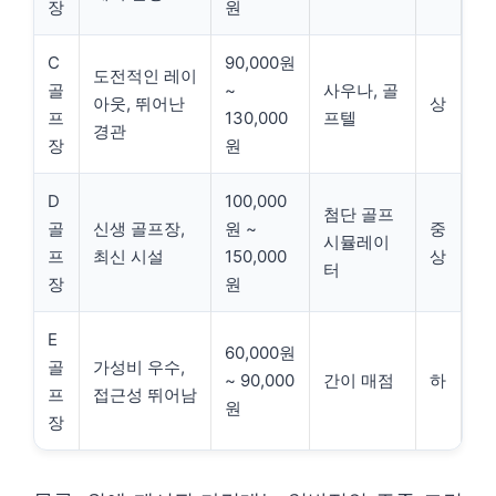
장
원
C
90,000원
도전적인 레이
골
~
사우나, 골
아웃, 뛰어난
상
프
130,000
프텔
경관
장
원
D
100,000
첨단 골프
골
신생 골프장,
원 ~
중
시뮬레이
프
최신 시설
150,000
상
터
장
원
E
60,000원
골
가성비 우수,
~ 90,000
간이 매점
하
프
접근성 뛰어남
원
장