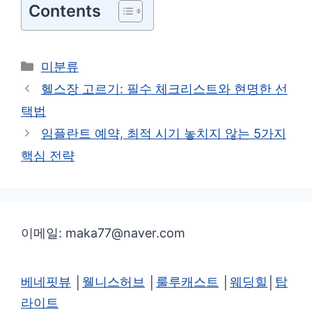
Contents
카
미분류
테
헬스장 고르기: 필수 체크리스트와 현명한 선
고
택법
리
임플란트 예약, 최적 시기 놓치지 않는 5가지
핵심 전략
이메일: maka77@naver.com
베네핏뷰
│
웰니스허브
│
룰루캐스트
│
웨딩힐
│
탑
라이트