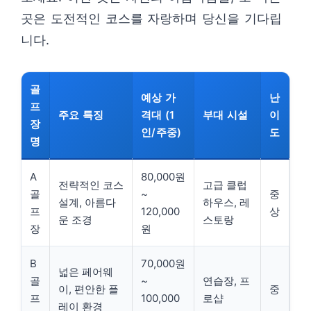
곳은 도전적인 코스를 자랑하며 당신을 기다립
니다.
골
예상 가
난
프
주요 특징
격대 (1
부대 시설
이
장
인/주중)
도
명
A
80,000원
전략적인 코스
고급 클럽
골
~
중
설계, 아름다
하우스, 레
프
120,000
상
운 조경
스토랑
장
원
B
70,000원
넓은 페어웨
골
~
연습장, 프
이, 편안한 플
중
프
100,000
로샵
레이 환경