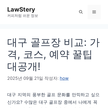
컨
LawStery
텐
메
커피처럼 쉬운 정보
츠
로
뉴
건
대구 골프장 비교: 가
너
뛰
격, 코스, 예약 꿀팁
기
대공개!
2025년 09월 21일
작성자:
how
대구 지역의 풍부한 골프 문화를 만끽하고 싶으
신가요? 수많은 대구 골프장 중에서 나에게 꼭