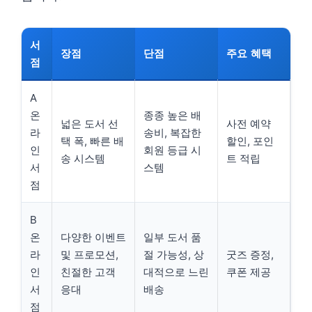
서
장점
단점
주요 혜택
점
A
온
종종 높은 배
넓은 도서 선
사전 예약
라
송비, 복잡한
택 폭, 빠른 배
할인, 포인
인
회원 등급 시
송 시스템
트 적립
서
스템
점
B
온
다양한 이벤트
일부 도서 품
라
및 프로모션,
절 가능성, 상
굿즈 증정,
인
친절한 고객
대적으로 느린
쿠폰 제공
서
응대
배송
점