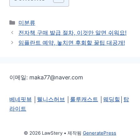
카
미분류
테
전자책 구매 발급 절차, 이것만 알면 쉬워요!
고
임플란트 예약, 놓치면 후회할 꿀팁 대공개!
리
이메일: maka77@naver.com
베네핏뷰
│
웰니스허브
│
룰루캐스트
│
웨딩힐
│
탑
라이트
© 2026 LawStery
• 제작됨
GeneratePress