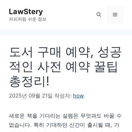
컨
LawStery
텐
메
커피처럼 쉬운 정보
츠
로
뉴
건
도서 구매 예약, 성공
너
뛰
적인 사전 예약 꿀팁
기
총정리!
2025년 09월 21일
작성자:
how
새로운 책을 기다리는 설렘은 무엇과도 바꿀 수
없습니다. 특히 기대하던 신간이 출시될 때, 가