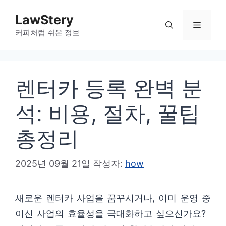
컨
LawStery
텐
메
커피처럼 쉬운 정보
츠
로
뉴
건
렌터카 등록 완벽 분
너
뛰
석: 비용, 절차, 꿀팁
기
총정리
2025년 09월 21일
작성자:
how
새로운 렌터카 사업을 꿈꾸시거나, 이미 운영 중
이신 사업의 효율성을 극대화하고 싶으신가요?