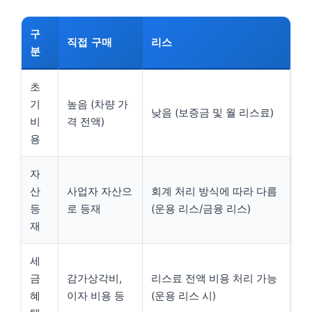
구
직접 구매
리스
분
초
기
높음 (차량 가
낮음 (보증금 및 월 리스료)
비
격 전액)
용
자
산
사업자 자산으
회계 처리 방식에 따라 다름
등
로 등재
(운용 리스/금융 리스)
재
세
금
감가상각비,
리스료 전액 비용 처리 가능
혜
이자 비용 등
(운용 리스 시)