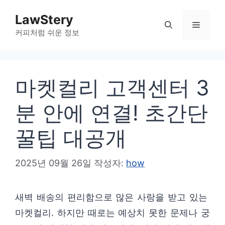
컨
LawStery
텐
메
커피처럼 쉬운 정보
츠
로
뉴
건
마켓컬리 고객센터 3
너
뛰
분 안에 연결! 초간단
기
꿀팁 대공개
2025년 09월 26일
작성자:
how
새벽 배송의 편리함으로 많은 사랑을 받고 있는
마켓컬리. 하지만 때로는 예상치 못한 문제나 궁