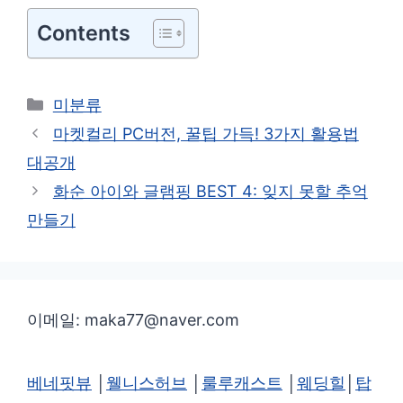
Contents
카
미분류
테
마켓컬리 PC버전, 꿀팁 가득! 3가지 활용법
고
대공개
리
화순 아이와 글램핑 BEST 4: 잊지 못할 추억
만들기
이메일: maka77@naver.com
베네핏뷰
│
웰니스허브
│
룰루캐스트
│
웨딩힐
│
탑