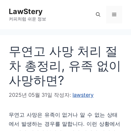
컨
LawStery
텐
메
커피처럼 쉬운 정보
츠
로
뉴
건
무연고 사망 처리 절
너
뛰
차 총정리, 유족 없이
기
사망하면?
2025년 05월 31일
작성자:
lawstery
무연고 사망은 유족이 없거나 알 수 없는 상태
에서 발생하는 경우를 말합니다. 이런 상황에서