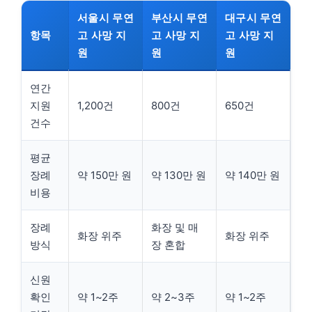
서울시 무연
부산시 무연
대구시 무연
항목
고 사망 지
고 사망 지
고 사망 지
원
원
원
연간
지원
1,200건
800건
650건
건수
평균
장례
약 150만 원
약 130만 원
약 140만 원
비용
장례
화장 및 매
화장 위주
화장 위주
방식
장 혼합
신원
확인
약 1~2주
약 2~3주
약 1~2주