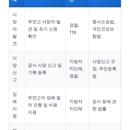
사
망
무연고 사망자 발
형사소송법,
경찰,
자
견 및 초기 신원
국민건강보
119
발
확인
험법
견
사
지방자
사망신고 규
망
공식 사망 신고 및
치단체,
정, 주민등록
신
기록 등록
경찰
법
고
장
무연고자 장례 절
례
지방자
장사 등에 관
차 진행 및 비용
지
치단체
한 법률
지원
원