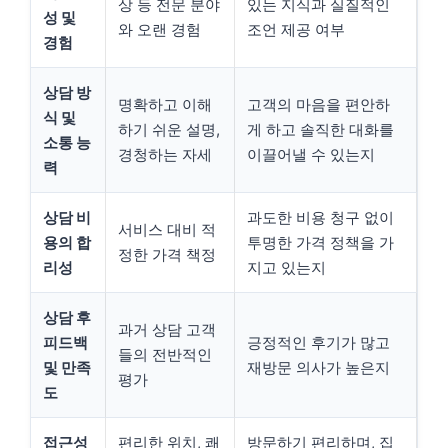
상 등 전문 분야
있는 지식과 실질적인
성 및
와 오랜 경험
조언 제공 여부
경험
상담 방
명확하고 이해
고객의 마음을 편안하
식 및
하기 쉬운 설명,
게 하고 솔직한 대화를
소통 능
경청하는 자세
이끌어낼 수 있는지
력
상담 비
과도한 비용 청구 없이
서비스 대비 적
용의 합
투명한 가격 정책을 가
정한 가격 책정
리성
지고 있는지
상담 후
과거 상담 고객
피드백
긍정적인 후기가 많고
들의 전반적인
및 만족
재방문 의사가 높은지
평가
도
접근성
편리한 위치, 쾌
방문하기 편리하며, 집