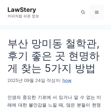
컨
LawStery
텐
메
커피처럼 쉬운 정보
츠
로
뉴
건
부산 망미동 철학관,
너
뛰
후기 좋은 곳 현명하
기
게 찾는 5가지 방법
2025년 09월 24일
작성자:
how
인생의 중요한 기로에 서 있거나 알 수 없는 미
래에 대한 불안감을 느낄 때, 많은 분들이 현명