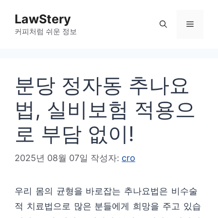
컨
LawStery
텐
메
커피처럼 쉬운 정보
츠
로
뉴
건
분당 정자동 추나요
너
뛰
법, 실비보험 적용으
기
로 부담 없이!
2025년 08월 07일
작성자:
cro
우리 몸의 균형을 바로잡는 추나요법은 비수술
적 치료법으로 많은 분들에게 희망을 주고 있습