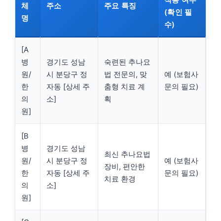
체
주소
주요 특징
(확인 필
명
수)
[A
병
경기도 성남
숙련된 추나요
원/
시 분당구 정
법 전문의, 맞
예 (보험사
한
자동 [상세 주
춤형 치료 계
문의 필요)
의
소]
획
원]
[B
병
경기도 성남
최신 추나요법
원/
시 분당구 정
예 (보험사
장비, 편안한
한
자동 [상세 주
문의 필요)
치료 환경
의
소]
원]