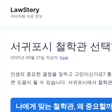
컨
LawStery
텐
커피처럼 쉬운 정보
츠
로
건
서귀포시 철학관 선택?
너
뛰
2025년 09월 21일
작성자:
how
기
인생의 중요한 결정을 앞두고 고민이신가요? 통
큰 도움이 될 수 있습니다. 서귀포시에서 철학관
나에게 맞는 철학관, 왜 중요할