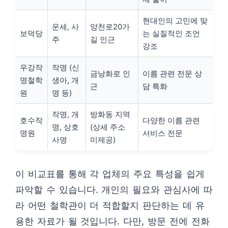
현대인의 고민에 맞
운세, 사
양천로20가
보덕당
는 실질적인 조언
주
길 인근
강조
우강작
작명 (신
금낭화로 인
이름 관련 전문 상
명철학
생아, 개
근
담 특화
원
명 등)
작명, 개
방화동 지역
호수작
다양한 이름 관련
명, 상호
(상세 주소
명원
서비스 전문
사명
미제공)
이 비교표를 통해 각 업체의 주요 특성을 쉽게
파악할 수 있습니다. 개인의 필요와 관심사에 따
라 어떤 철학관이 더 적합할지 판단하는 데 유
용한 자료가 될 것입니다. 다만, 방문 전에 전화