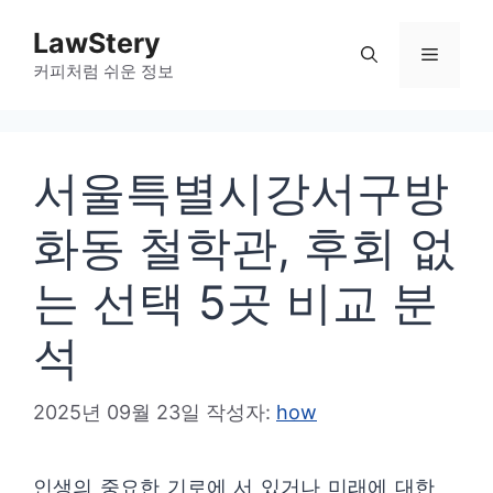
컨
LawStery
텐
메
커피처럼 쉬운 정보
츠
로
뉴
건
서울특별시강서구방
너
뛰
화동 철학관, 후회 없
기
는 선택 5곳 비교 분
석
2025년 09월 23일
작성자:
how
인생의 중요한 기로에 서 있거나 미래에 대한