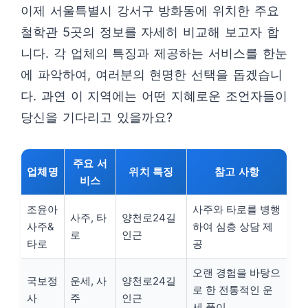
이제 서울특별시 강서구 방화동에 위치한 주요
철학관 5곳의 정보를 자세히 비교해 보고자 합
니다. 각 업체의 특징과 제공하는 서비스를 한눈
에 파악하여, 여러분의 현명한 선택을 돕겠습니
다. 과연 이 지역에는 어떤 지혜로운 조언자들이
당신을 기다리고 있을까요?
주요 서
업체명
위치 특징
참고 사항
비스
조윤아
사주와 타로를 병행
사주, 타
양천로24길
사주&
하여 심층 상담 제
로
인근
타로
공
오랜 경험을 바탕으
국보정
운세, 사
양천로24길
로 한 전통적인 운
사
주
인근
세 풀이