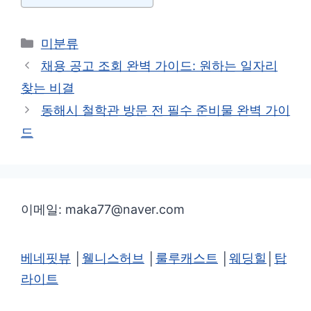
카
미분류
테
채용 공고 조회 완벽 가이드: 원하는 일자리
고
찾는 비결
리
동해시 철학관 방문 전 필수 준비물 완벽 가이
드
이메일: maka77@naver.com
베네핏뷰
│
웰니스허브
│
룰루캐스트
│
웨딩힐
│
탑
라이트