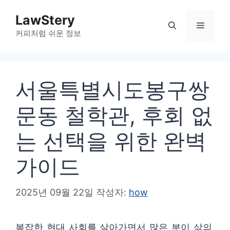
컨
LawStery
텐
메
커피처럼 쉬운 정보
츠
로
뉴
건
서울특별시도봉구쌍
너
뛰
문동 철학관, 후회 없
기
는 선택을 위한 완벽
가이드
2025년 09월 22일
작성자:
how
복잡한 현대 사회를 살아가면서 많은 분이 삶의