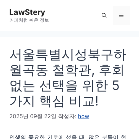
컨
LawStery
텐
메
커피처럼 쉬운 정보
츠
로
뉴
건
서울특별시성북구하
너
뛰
월곡동 철학관, 후회
기
없는 선택을 위한 5
가지 핵심 비교!
2025년 09월 22일
작성자:
how
인생의 중요한 기로에 섰을 때, 많은 분들이 현