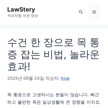
컨
LawStery
텐
메
커피처럼 쉬운 정보
츠
로
뉴
건
수건 한 장으로 목 통
너
뛰
증 잡는 비법, 놀라운
기
효과!
2025년 09월 24일
작성자:
how
목 통증으로 고생하시는 분들이 많습니다. 뻐근
하고 불편한 목은 일상생활에 큰 영향을 미치죠.