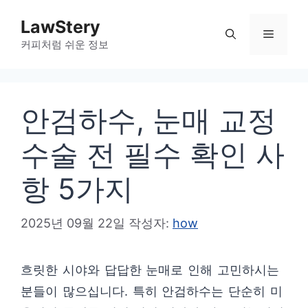
컨
LawStery
텐
메
커피처럼 쉬운 정보
츠
로
뉴
건
안검하수, 눈매 교정
너
뛰
수술 전 필수 확인 사
기
항 5가지
2025년 09월 22일
작성자:
how
흐릿한 시야와 답답한 눈매로 인해 고민하시는
분들이 많으십니다. 특히 안검하수는 단순히 미