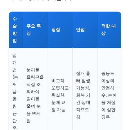
수
술
주요 특
적합 대
장점
단점
방
징
상
법
절
개
법
눈꺼풀
절개 흉
중등도
(눈
올림근을
비교적
터 발생
이상의
꺼
직접 조
또렷하고
가능성,
안검하
풀
작하여
확실한
회복 기
수, 눈꺼
올
길이를
눈매 교
간 상대
풀 처짐
림
줄여 눈
정 가능
적으로
이 심한
근
을 뜨게
김
경우
단
함
축