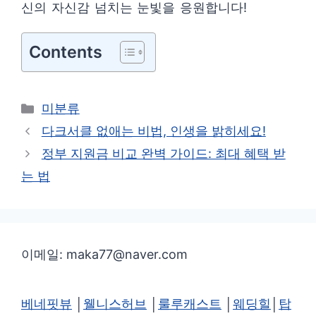
신의 자신감 넘치는 눈빛을 응원합니다!
Contents
카
미분류
테
다크서클 없애는 비법, 인생을 밝히세요!
고
정부 지원금 비교 완벽 가이드: 최대 혜택 받
리
는 법
이메일: maka77@naver.com
베네핏뷰
│
웰니스허브
│
룰루캐스트
│
웨딩힐
│
탑