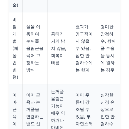
술)
비
절
실을 이
효과가
경미한
개
용하여
흉터가
영구적이
안검하
법
눈꺼풀
거의 남
지 않을
수, 쌍꺼
(매
올림근을
지 않음,
수 있음,
풀 수술
몰
묶어 고
회복이
심한 안
을 동시
법
정하는
빠름
검하수에
에 원하
변
방식
는 한계
는 경우
형)
눈꺼풀
이
이마 근
이마 주
심각한
올림근
마
육과 눈
름이 강
신경 손
기능이
근
꺼풀을
조될 수
상으로
매우 약
육
연결하는
있음, 부
인한 안
하거나
이
밴드 삽
자연스러
검하수,
마비된