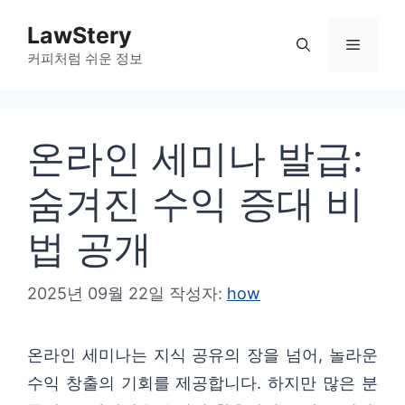
컨
LawStery
텐
메
커피처럼 쉬운 정보
츠
로
뉴
건
온라인 세미나 발급:
너
뛰
숨겨진 수익 증대 비
기
법 공개
2025년 09월 22일
작성자:
how
온라인 세미나는 지식 공유의 장을 넘어, 놀라운
수익 창출의 기회를 제공합니다. 하지만 많은 분