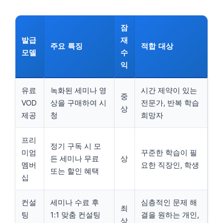
잠
발급
재
주요 특징
적합 대상
모델
수
익
유료
녹화된 세미나 영
시간 제약이 있는
중
VOD
상을 구매하여 시
전문가, 반복 학습
상
제공
청
희망자
프리
정기 구독 시 모
미엄
꾸준한 학습이 필
든 세미나 무료
상
멤버
요한 직장인, 학생
또는 할인 혜택
십
컨설
세미나 수료 후
심층적인 문제 해
최
팅
1:1 맞춤 컨설팅
결을 원하는 개인,
상