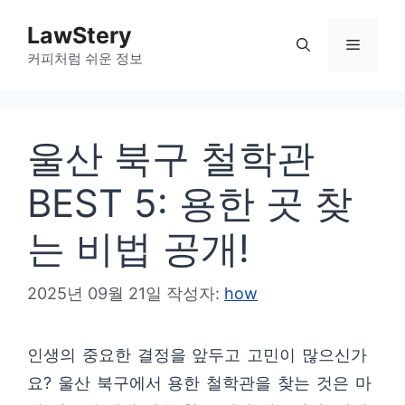
컨
LawStery
텐
메
커피처럼 쉬운 정보
츠
로
뉴
건
울산 북구 철학관
너
뛰
BEST 5: 용한 곳 찾
기
는 비법 공개!
2025년 09월 21일
작성자:
how
인생의 중요한 결정을 앞두고 고민이 많으신가
요? 울산 북구에서 용한 철학관을 찾는 것은 마