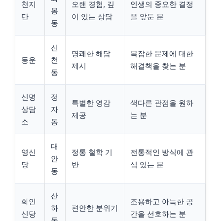
천지
오랜 경험, 깊
인생의 중요한 결정
봉
단
이 있는 상담
을 앞둔 분
동
신
명쾌한 해답
복잡한 문제에 대한
동운
천
제시
해결책을 찾는 분
동
신명
정
특별한 영감
색다른 관점을 원하
상담
자
제공
는 분
소
동
대
영신
정통 철학 기
전통적인 방식에 관
안
당
반
심 있는 분
동
산
화인
조용하고 아늑한 공
하
편안한 분위기
신당
간을 선호하는 분
동