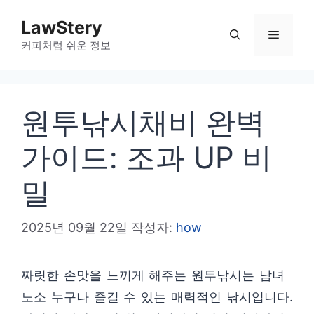
컨
LawStery
텐
메
커피처럼 쉬운 정보
츠
로
뉴
건
원투낚시채비 완벽
너
뛰
가이드: 조과 UP 비
기
밀
2025년 09월 22일
작성자:
how
짜릿한 손맛을 느끼게 해주는 원투낚시는 남녀
노소 누구나 즐길 수 있는 매력적인 낚시입니다.