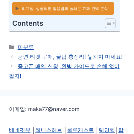
▶️
리프쉘, 성공적인 활용법과 놀라운 효과 완벽 분석
Contents
카
미분류
테
공연 티켓 구매, 꿀팁 총정리! 놓치지 마세요!
고
중고폰 매입 신청, 완벽 가이드로 손해 없이
리
팔자!
이메일: maka77@naver.com
베네핏뷰
│
웰니스허브
│
룰루캐스트
│
웨딩힐
│
탑