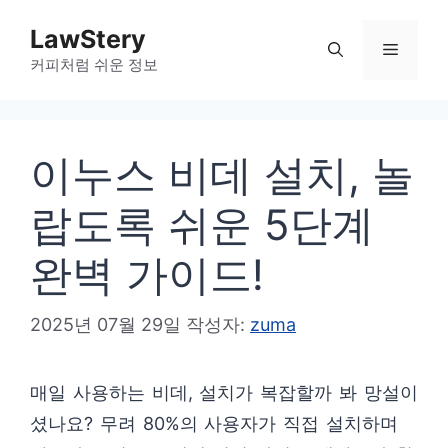
컨
LawStery
텐
메
커피처럼 쉬운 정보
츠
로
뉴
건
이누스 비데 설치, 놀
너
뛰
랍도록 쉬운 5단계
기
완벽 가이드!
2025년 07월 29일
작성자:
zuma
매일 사용하는 비데, 설치가 복잡할까 봐 망설이
셨나요? 무려 80%의 사용자가 직접 설치하며