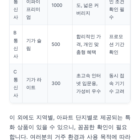
통
이파이
인 조건
1000
도, 넓은 커
신
프리미
확인 필
버리지
사
엄
수
B
합리적인 가
프로모
통
기가 슬
500
격, 개인 맞
션 기간
신
림
춤형 혜택
확인
사
C
초고속 인터
동시 접
통
기가 라
300
넷 입문용,
속 기기
신
이트
가성비 우수
수 고려
사
이 외에도 지역별, 아파트 단지별로 제공되는 특
화 상품이 있을 수 있으니, 꼼꼼한 확인이 필요
합니다. 여러분의 거주 환경과 사용 목적에 따라