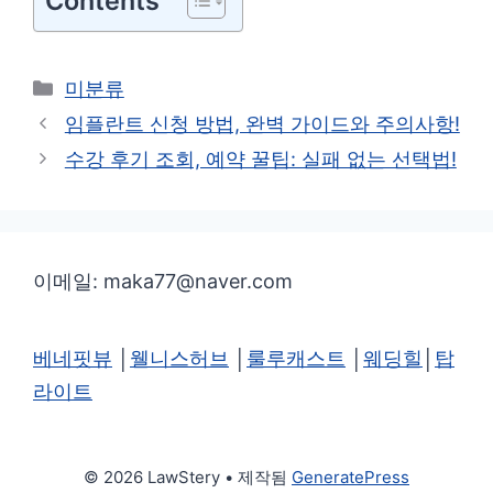
Contents
카
미분류
테
임플란트 신청 방법, 완벽 가이드와 주의사항!
고
수강 후기 조회, 예약 꿀팁: 실패 없는 선택법!
리
이메일: maka77@naver.com
베네핏뷰
│
웰니스허브
│
룰루캐스트
│
웨딩힐
│
탑
라이트
© 2026 LawStery
• 제작됨
GeneratePress