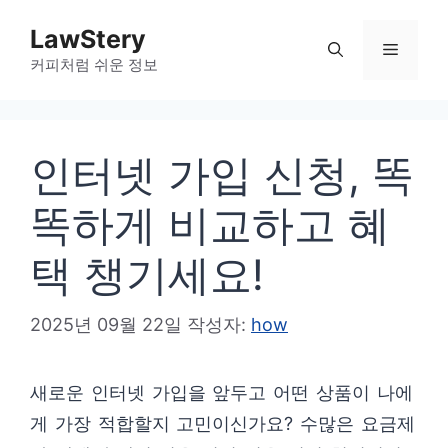
컨
LawStery
텐
메
커피처럼 쉬운 정보
츠
로
뉴
건
인터넷 가입 신청, 똑
너
뛰
똑하게 비교하고 혜
기
택 챙기세요!
2025년 09월 22일
작성자:
how
새로운 인터넷 가입을 앞두고 어떤 상품이 나에
게 가장 적합할지 고민이신가요? 수많은 요금제