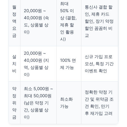
최대
월
통신사 결합 할
20,000원 ~
50% 이
정
인, 제휴 카드
40,000원 (속
상 (결합,
액
할인, 장기 약정
도, 상품별 상
제휴 할
요
할인 꼼꼼히 비
이)
인 활용
금
교
시)
20,000원 ~
설
신규 가입 프로
40,000원 (지
100% 면
치
모션, 특정 기간
역, 상품별 상
제 가능
비
이벤트 확인
이)
약
최소 5,000원 ~
정확한 약정 기
정
최대 50,000원
최소화
간 및 위약금 조
위
(남은 약정 기
가능
건 확인, 만기
약
간, 상품별 상
후 재가입 고려
금
이)