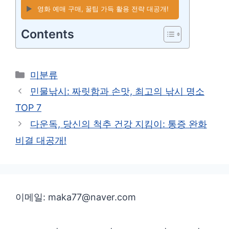
▶️
영화 예매 구매, 꿀팁 가득 활용 전략 대공개!
Contents
카
미분류
테
민물낚시: 짜릿함과 손맛, 최고의 낚시 명소
고
TOP 7
리
다운독, 당신의 척추 건강 지킴이: 통증 완화
비결 대공개!
이메일: maka77@naver.com