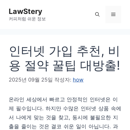
컨
LawStery
텐
메
커피처럼 쉬운 정보
츠
로
뉴
건
인터넷 가입 추천, 비
너
뛰
용 절약 꿀팁 대방출!
기
2025년 09월 25일
작성자:
how
온라인 세상에서 빠르고 안정적인 인터넷은 이
제 필수입니다. 하지만 수많은 인터넷 상품 속에
서 나에게 맞는 것을 찾고, 동시에 불필요한 지
출을 줄이는 것은 결코 쉬운 일이 아닙니다. 과