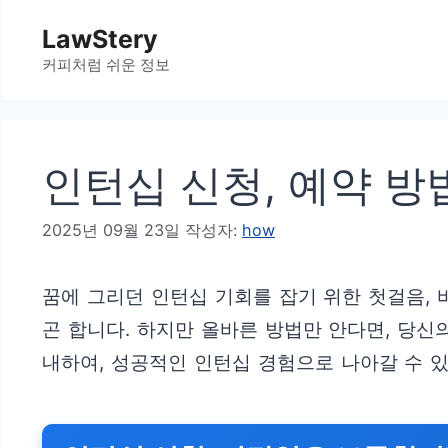
컨
LawStery
텐
커피처럼 쉬운 정보
츠
로
건
인턴십 신청, 예약 방
너
뛰
2025년 09월 23일
작성자:
how
기
꿈에 그리던 인턴십 기회를 잡기 위한 첫걸음, 
곤 합니다. 하지만 올바른 방법만 안다면, 당신
내하여, 성공적인 인턴십 경험으로 나아갈 수 