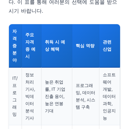
다. 이 표를 통해 여러분의 선택에 도움을 받으
시기 바랍니다.
자
주요
격
자격
취득 시 예
관련
증
핵심 역량
증 예
상 혜택
산업
분
시
야
정보
소프트
IT/
처리
높은 취업
웨어
프
프로그래
기사,
률, IT 기업
개발,
로
밍, 데이터
빅데
진출 용이,
데이터
그
분석, 시스
이터
높은 연봉
과학,
래
템 구축
분석
기대
인공지
밍
기사
능