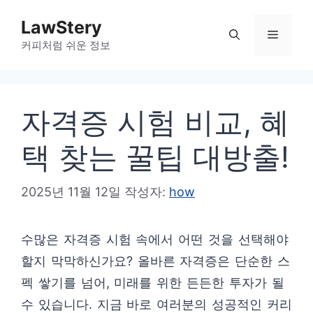
컨
LawStery
텐
메
커피처럼 쉬운 정보
츠
로
뉴
건
자격증 시험 비교, 혜
너
뛰
택 찾는 꿀팁 대방출!
기
2025년 11월 12일
작성자:
how
수많은 자격증 시험 속에서 어떤 것을 선택해야
할지 막막하신가요? 올바른 자격증은 단순한 스
펙 쌓기를 넘어, 미래를 위한 든든한 투자가 될
수 있습니다. 지금 바로 여러분의 성공적인 커리