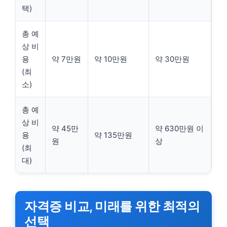
택)
총 예
상 비
용
약 7만원
약 10만원
약 30만원
(최
소)
총 예
상 비
약 45만
약 630만원 이
용
약 135만원
원
상
(최
대)
자격증 비교, 미래를 위한 최적의
선택