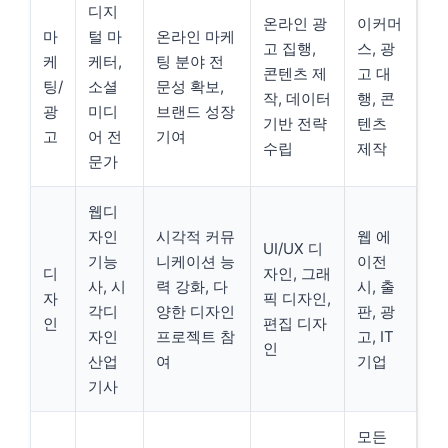
디지
온라인 광
이커머
마
털 마
온라인 마케
고 집행,
스, 광
케
케터,
팅 분야 전
콘텐츠 제
고 대
팅/
소셜
문성 확보,
작, 데이터
행, 콘
광
미디
브랜드 성장
기반 전략
텐츠
고
어 전
기여
수립
제작
문가
웹디
자인
시각적 커뮤
웹 에
UI/UX 디
기능
니케이션 능
이전
디
자인, 그래
사, 시
력 강화, 다
시, 출
자
픽 디자인,
각디
양한 디자인
판, 광
인
편집 디자
자인
프로젝트 참
고, IT
인
산업
여
기업
기사
모든