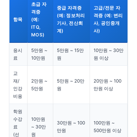
초급 자
중급 자격증
고급/전문 자
격증
(예: 정보처리
격증 (예: 변리
항목
(예:
기사, 전산회
사, 공인중개
ITQ,
계)
사)
MOS)
응시
5만원 ~
5만원 ~ 15만
10만원 ~ 30만
료
10만원
원
원 이상
교
재/
2만원 ~
5만원 ~ 20만
20만원 ~ 100
인강
5만원
원
만원 이상
비용
학원
수강
10만원
30만원 ~ 100
100만원 ~
료
~ 30만
만원
500만원 이상
(선
원