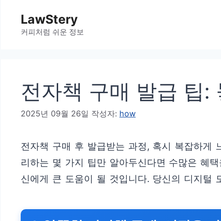
컨
LawStery
텐
커피처럼 쉬운 정보
츠
로
건
전자책 구매 발급 팁:
너
뛰
2025년 09월 26일
작성자:
how
기
전자책 구매 후 발급받는 과정, 혹시 복잡하게
리하는 몇 가지 팁만 알아두신다면 수많은 혜택을
신에게 큰 도움이 될 것입니다. 당신의 디지털