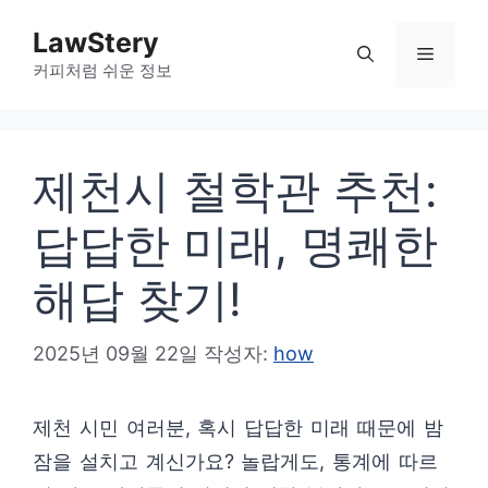
컨
LawStery
텐
메
커피처럼 쉬운 정보
츠
로
뉴
건
제천시 철학관 추천:
너
뛰
답답한 미래, 명쾌한
기
해답 찾기!
2025년 09월 22일
작성자:
how
제천 시민 여러분, 혹시 답답한 미래 때문에 밤
잠을 설치고 계신가요? 놀랍게도, 통계에 따르