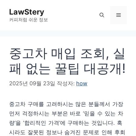
컨
LawStery
텐
메
커피처럼 쉬운 정보
츠
로
뉴
건
중고차 매입 조회, 실
너
뛰
패 없는 꿀팁 대공개!
기
2025년 09월 23일
작성자:
how
중고차 구매를 고려하시는 많은 분들께서 가장
먼저 걱정하시는 부분은 바로 ‘믿을 수 있는 차
량’을 ‘합리적인 가격’에 구매하는 것입니다. 혹
시라도 잘못된 정보나 숨겨진 문제로 인해 후회