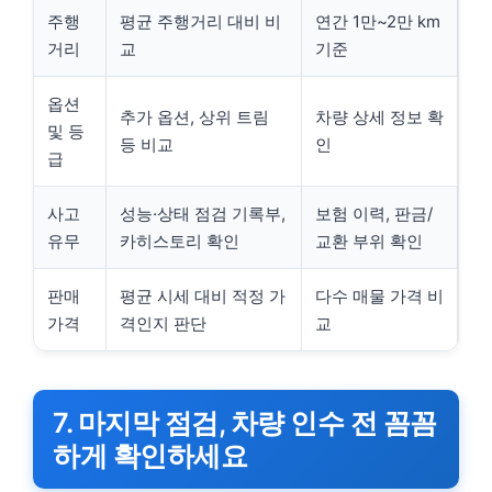
주행
평균 주행거리 대비 비
연간 1만~2만 km
거리
교
기준
옵션
추가 옵션, 상위 트림
차량 상세 정보 확
및 등
등 비교
인
급
사고
성능·상태 점검 기록부,
보험 이력, 판금/
유무
카히스토리 확인
교환 부위 확인
판매
평균 시세 대비 적정 가
다수 매물 가격 비
가격
격인지 판단
교
7. 마지막 점검, 차량 인수 전 꼼꼼
하게 확인하세요