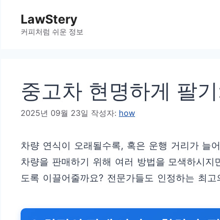
컨
LawStery
텐
커피처럼 쉬운 정보
츠
로
건
중고차 현명하게 팔기:
너
뛰
2025년 09월 23일
작성자:
how
기
차량 연식이 오래될수록, 혹은 운행 거리가 늘
차량을 판매하기 위해 여러 방법을 모색하시지만
도록 이끌어줄까요? 전문가들도 인정하는 최고