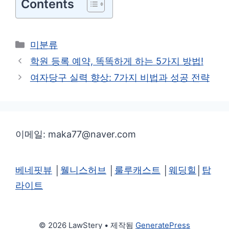
Contents
카
미분류
테
학원 등록 예약, 똑똑하게 하는 5가지 방법!
고
여자당구 실력 향상: 7가지 비법과 성공 전략
리
이메일: maka77@naver.com
베네핏뷰
│
웰니스허브
│
룰루캐스트
│
웨딩힐
│
탑
라이트
© 2026 LawStery
• 제작됨
GeneratePress