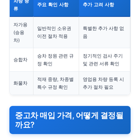
차량 종
주요 확인 사항
추가 고려 사항
류
자가용
일반적인 소유권
특별한 추가 사항 없
(승용
이전 절차 적용
음
차)
승차 정원 관련 규
정기적인 검사 주기
승합차
정 확인
및 관련 서류 확인
적재 중량, 차종별
영업용 차량 등록 시
화물차
특수 규정 확인
추가 절차 필요
중고차 매입 가격, 어떻게 결정될
까요?