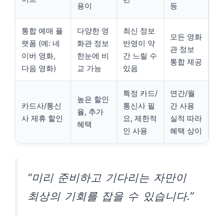
용이
등
통합 예매 플
다양한 영
최신 정보
모든 영화
랫폼 (예: 네
화관 정보
반영이 약
관 정보
이버 영화,
한눈에 비
간 느릴 수
통합 제공
다음 영화)
교 가능
있음
특정 카드/
연간/월
높은 할인
카드사/통신
통신사 필
간 사용
율, 추가
사 제휴 할인
요, 제한적
실적 따라
혜택
인 사용
혜택 상이
“미리 준비하고 기다리는 자만이
최상의 기회를 잡을 수 있습니다.”