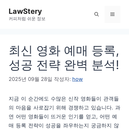
컨
LawStery
텐
메
커피처럼 쉬운 정보
츠
로
뉴
건
최신 영화 예매 등록,
너
뛰
성공 전략 완벽 분석!
기
2025년 09월 28일
작성자:
how
지금 이 순간에도 수많은 신작 영화들이 관객들
의 마음을 사로잡기 위해 경쟁하고 있습니다. 과
연 어떤 영화들이 뜨거운 인기를 얻고, 어떤 예
매 등록 전략이 성공을 좌우하는지 궁금하지 않