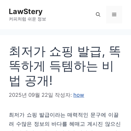
컨
LawStery
텐
메
커피처럼 쉬운 정보
츠
로
뉴
건
최저가 쇼핑 발급, 똑
너
뛰
똑하게 득템하는 비
기
법 공개!
2025년 09월 22일
작성자:
how
최저가 쇼핑 발급이라는 매력적인 문구에 이끌
려 수많은 정보의 바다를 헤매고 계시진 않으신