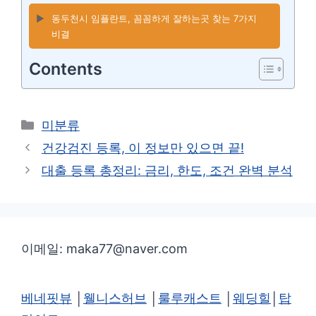
▶️
동두천시 임플란트, 꼼꼼하게 잘하는곳 찾는 7가지
비결
Contents
카
미분류
테
건강검진 등록, 이 정보만 있으면 끝!
고
대출 등록 총정리: 금리, 한도, 조건 완벽 분석
리
이메일: maka77@naver.com
베네핏뷰
│
웰니스허브
│
룰루캐스트
│
웨딩힐
│
탑