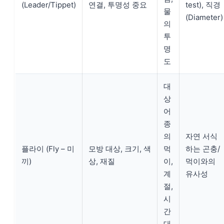
(Leader/Tippet)
연결, 투명성 중요
test), 직경
물
(Diameter)
의
투
명
도
대
상
어
종
의
자연 서식
플라이 (Fly – 미
모방 대상, 크기, 색
먹
하는 곤충/
끼)
상, 재질
이,
먹이와의
계
유사성
절,
시
간
대