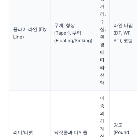
거
리,
수
무게, 형상
라인 타입
플라이 라인 (Fly
심,
(Taper), 부력
(DT, WF,
Line)
환
(Floating/Sinking)
ST), 코팅
경
에
따
라
선
택
어
종
의
경
강도
계
리더/티펫
낚싯줄과 미끼를
(Pound
심,