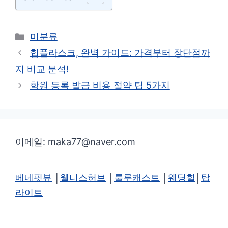
카
미분류
테
힙플라스크, 완벽 가이드: 가격부터 장단점까
고
지 비교 분석!
리
학원 등록 발급 비용 절약 팁 5가지
이메일: maka77@naver.com
베네핏뷰
│
웰니스허브
│
룰루캐스트
│
웨딩힐
│
탑
라이트