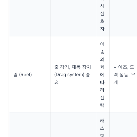
시
선
호
자
어
종
의
줄 감기, 제동 장치
힘
사이즈, 드
릴 (Reel)
(Drag system) 중
에
랙 성능, 무
요
따
게
라
선
택
캐
스
팅