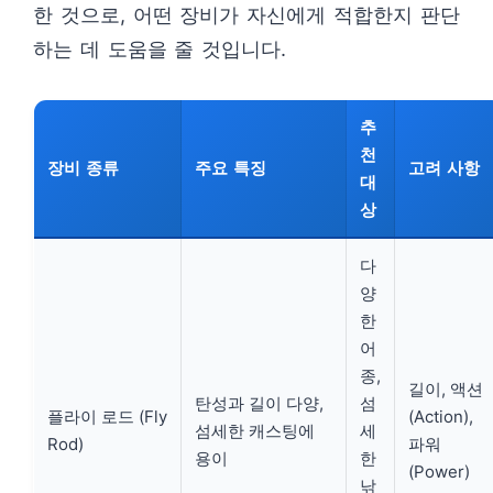
한 것으로, 어떤 장비가 자신에게 적합한지 판단
하는 데 도움을 줄 것입니다.
추
천
장비 종류
주요 특징
고려 사항
대
상
다
양
한
어
종,
길이, 액션
탄성과 길이 다양,
섬
플라이 로드 (Fly
(Action),
섬세한 캐스팅에
세
Rod)
파워
용이
한
(Power)
낚