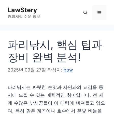
컨
LawStery
텐
메
커피처럼 쉬운 정보
츠
로
뉴
건
파리낚시, 핵심 팁과
너
뛰
장비 완벽 분석!
기
2025년 09월 27일
작성자:
how
파리낚시는 짜릿한 손맛과 자연과의 교감을 동
시에 느낄 수 있는 매력적인 취미입니다. 전 세
계 수많은 낚시꾼들이 이 매력에 빠져들고 있으
며, 특히 맑은 계곡이나 호수에서 은빛 비늘을