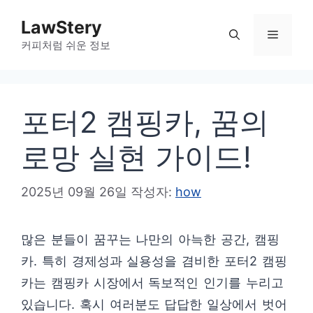
컨
LawStery
텐
메
커피처럼 쉬운 정보
츠
로
뉴
건
포터2 캠핑카, 꿈의
너
뛰
로망 실현 가이드!
기
2025년 09월 26일
작성자:
how
많은 분들이 꿈꾸는 나만의 아늑한 공간, 캠핑
카. 특히 경제성과 실용성을 겸비한 포터2 캠핑
카는 캠핑카 시장에서 독보적인 인기를 누리고
있습니다. 혹시 여러분도 답답한 일상에서 벗어