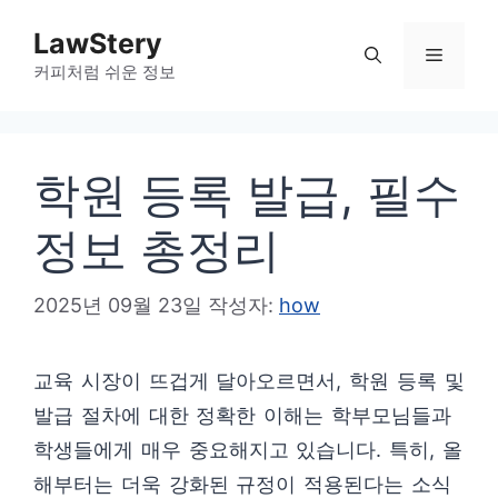
컨
LawStery
텐
메
커피처럼 쉬운 정보
츠
로
뉴
건
학원 등록 발급, 필수
너
뛰
정보 총정리
기
2025년 09월 23일
작성자:
how
교육 시장이 뜨겁게 달아오르면서, 학원 등록 및
발급 절차에 대한 정확한 이해는 학부모님들과
학생들에게 매우 중요해지고 있습니다. 특히, 올
해부터는 더욱 강화된 규정이 적용된다는 소식