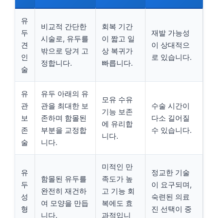
유
비교적 간단한
회복 기간
두
재발 가능성
시술로, 유두를
이 짧고 일
견
이 상대적으
밖으로 당겨 고
상 복귀가
인
로 있습니다.
정합니다.
빠릅니다.
술
유
유두 아래의 유
모유 수유
관
관을 최대한 보
수술 시간이
기능 보존
보
존하며 함몰된
다소 길어질
에 유리합
존
부분을 교정합
수 있습니다.
니다.
술
니다.
미적인 만
유
정교한 기술
함몰된 유두를
족도가 높
두
이 요구되며,
완전히 재건하
고 기능 회
성
숙련된 의료
여 모양을 만듭
복에도 효
형
진 선택이 중
니다.
과적입니