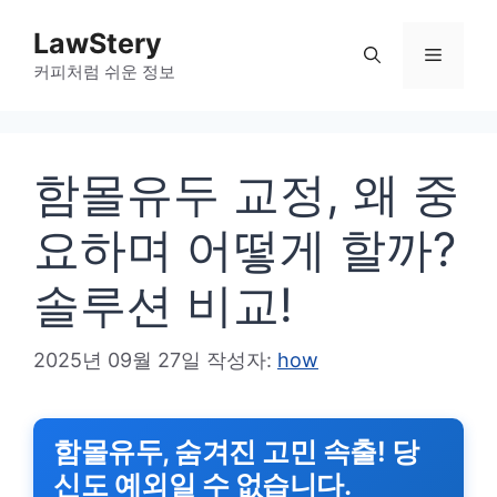
컨
LawStery
텐
메
커피처럼 쉬운 정보
츠
로
뉴
건
함몰유두 교정, 왜 중
너
뛰
요하며 어떻게 할까?
기
솔루션 비교!
2025년 09월 27일
작성자:
how
함몰유두, 숨겨진 고민 속출! 당
신도 예외일 수 없습니다.